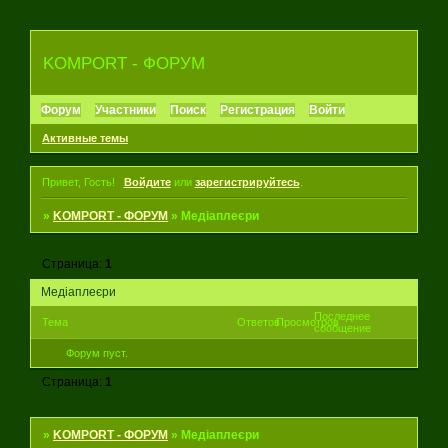
KOMPORT - ФОРУМ
Форум
Участники
Поиск
Регистрация
Войти
Активные темы
Привет, Гость!
Войдите
или
зарегистрируйтесь
.
»
KOMPORT - ФОРУМ
»
Медіаплеєри
Страница:
1
Медіаплеєри
Последнее
Тема
Ответов
Просмотров
сообщение
Форум пуст.
Страница:
1
»
KOMPORT - ФОРУМ
»
Медіаплеєри